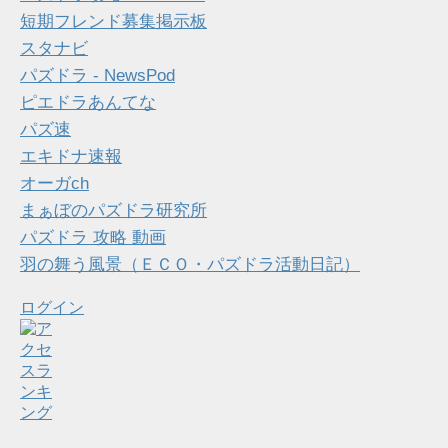
短期フレンド募集掲示板
スタナビ
パズドラ - NewsPod
ピエドラあんてな
パズ速
エキドナ速報
オーガch
まぁぼのパズドラ研究所
パズドラ 攻略 動画
羽の舞う風景（ＥＣＯ・パズドラ活動日記）
ログイン