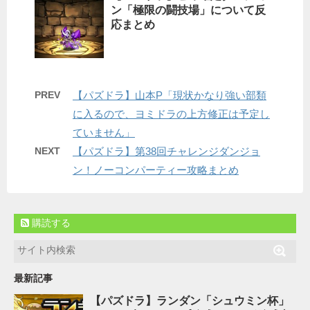
ン「極限の闘技場」について反
応まとめ
PREV
【パズドラ】山本P「現状かなり強い部類
に入るので、ヨミドラの上方修正は予定し
ていません」
NEXT
【パズドラ】第38回チャレンジダンジョ
ン！ノーコンパーティー攻略まとめ
購読する
最新記事
【パズドラ】ランダン「シュウミン杯」