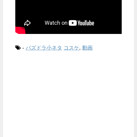
-
パズドラ小ネタ
コスケ
,
動画