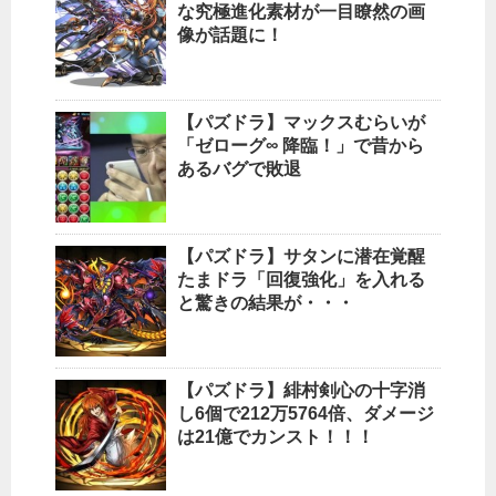
な究極進化素材が一目瞭然の画
像が話題に！
【パズドラ】マックスむらいが
「ゼローグ∞ 降臨！」で昔から
あるバグで敗退
【パズドラ】サタンに潜在覚醒
たまドラ「回復強化」を入れる
と驚きの結果が・・・
【パズドラ】緋村剣心の十字消
し6個で212万5764倍、ダメージ
は21億でカンスト！！！