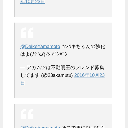
年10月23日
@DaikeYamamoto
ツバキちゃんの強化
はよ(ﾉｼ 'ω')ﾉｼ ﾊﾞﾝﾊﾞﾝ
— アカムツは不動明王のフレンド募集
してます (@23akamutu)
2016年10月23
日
@DaikeYamamoto
そこで更にツバキ引