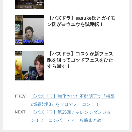
【パズドラ】sasuke氏とガイモ
ン氏がヨウユウを試運転！
【パズドラ】コスケが新フェス
限を狙ってゴッドフェスをひた
すら回す！
PREV
【パズドラ】強化された不動明王で「極限
の闘技場3」をソロでノーコン！！
NEXT
【パズドラ】第35回チャレンジダンジョ
ン！ノーコンパーティー攻略まとめ