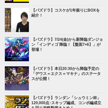
【パズドラ】コスケが1年振りにBOXを
紹介！
【パズドラ】7/24(金)から新降臨ダンジョ
ン「インディゴ 降臨！【盤面7×6】」が
登場！
【パズドラ】本日20:30から降臨予定の
「デウス＝エクス＝マキナ」のステータ
スが公開！
【パズドラ】ランダン「シュウミン杯」
120,000点↑スキップ編成、コンボ編成立
ち回り攻略動画まとめ！