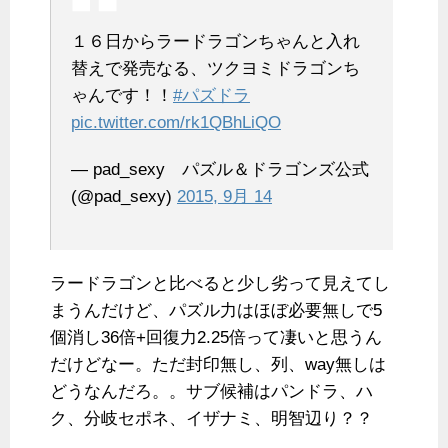
１６日からラードラゴンちゃんと入れ
替えで発売なる、ツクヨミドラゴンち
ゃんです！！
#パズドラ
pic.twitter.com/rk1QBhLiQO
— pad_sexy パズル＆ドラゴンズ公式
(@pad_sexy)
2015, 9月 14
ラードラゴンと比べると少し劣って見えてし
まうんだけど、パズル力はほぼ必要無しで5
個消し36倍+回復力2.25倍って凄いと思うん
だけどなー。ただ封印無し、列、way無しは
どうなんだろ。。サブ候補はパンドラ、ハ
ク、分岐セポネ、イザナミ、明智辺り？？