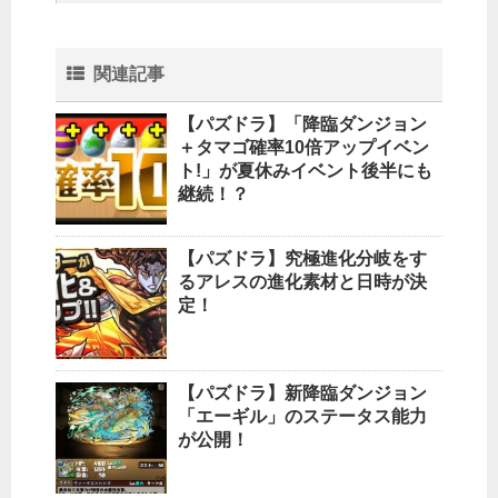
関連記事
【パズドラ】「降臨ダンジョン
＋タマゴ確率10倍アップイベン
ト!」が夏休みイベント後半にも
継続！？
【パズドラ】究極進化分岐をす
るアレスの進化素材と日時が決
定！
【パズドラ】新降臨ダンジョン
「エーギル」のステータス能力
が公開！