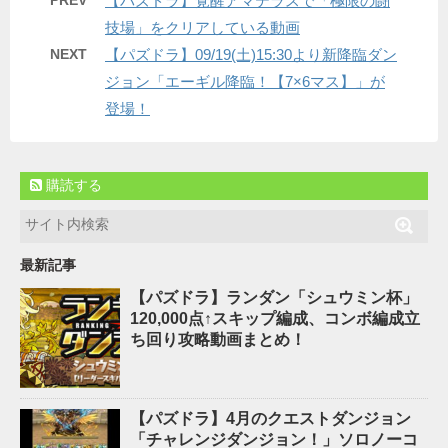
PREV
【パズドラ】覚醒アマテラスで「極限の闘
技場」をクリアしている動画
NEXT
【パズドラ】09/19(土)15:30より新降臨ダン
ジョン「エーギル降臨！【7×6マス】」が
登場！
購読する
最新記事
【パズドラ】ランダン「シュウミン杯」
120,000点↑スキップ編成、コンボ編成立
ち回り攻略動画まとめ！
【パズドラ】4月のクエストダンジョン
「チャレンジダンジョン！」ソロノーコ