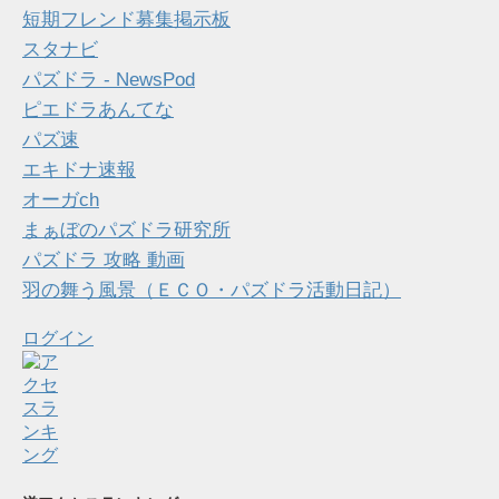
短期フレンド募集掲示板
スタナビ
パズドラ - NewsPod
ピエドラあんてな
パズ速
エキドナ速報
オーガch
まぁぼのパズドラ研究所
パズドラ 攻略 動画
羽の舞う風景（ＥＣＯ・パズドラ活動日記）
ログイン