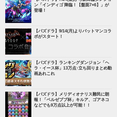
ン「インディゴ 降臨！【盤面7×6】」が
登場！
【パズドラ】9/14(月)よりバットマンコラ
ボがスタート！
【パズドラ】ランキングダンジョン「ヘ
ラ・イース杯」13万点↑立ち回りまとめ動
画あれこれ
【パズドラ】メリディオナリス難民に朗
報！「ベルゼブブ杯」キルア、ゴアネコ
などでも9万点以上が可能！！